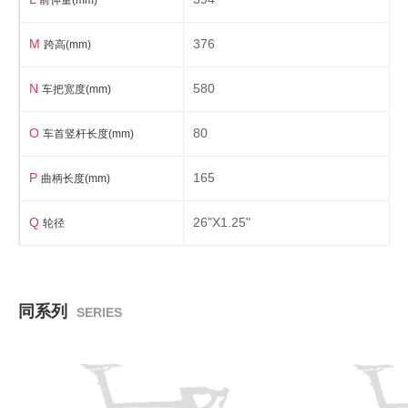
前伸量(mm)
M
376
跨高(mm)
N
580
车把宽度(mm)
O
80
车首竖杆长度(mm)
P
165
曲柄长度(mm)
Q
26"X1.25"
轮径
同系列
SERIES