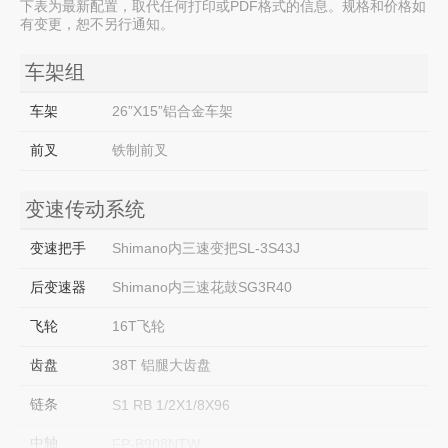
下表为最新配置，取代任何打印或PDF格式的信息。规格和价格如
有变更，恕不另行通知。
车架组
车架
26”X15”铝合金车架
前叉
铁制前叉
变速传动系统
变速把手
Shimano内三速变把SL-3S43J
后变速器
Shimano内三速花鼓SG3R40
飞轮
16T飞轮
齿盘
38T 铝腿大齿盘
链条
S1 RB 1/2X1/8X96
中轴
FP-B908NTW