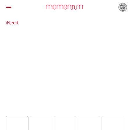

iNeed