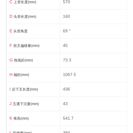
C
570
上管长度(mm)
辐条
14G HTSS
D
160
头管长度(mm)
轮胎
26X1.25轮胎
E
69 °
头管角度
其他
F
45
前叉偏移量(mm)
其他
标配泥除、链盖、停车架、货架
G
73.3
拖曳距(mm)
H
1067.5
轴距(mm)
I
436
后下叉长度(mm)
J
43
五通下沉量(mm)
K
541.7
堆高(mm)
L
394