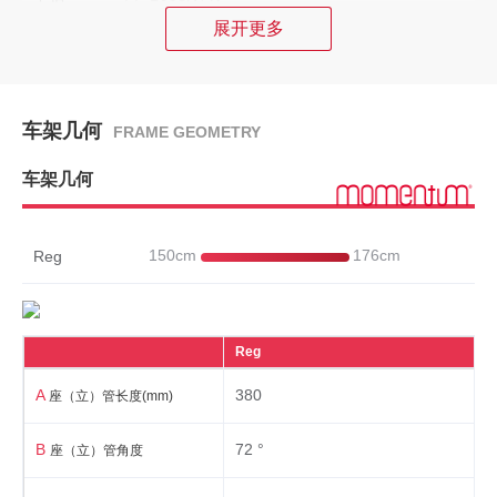
展开更多
刹车系统
刹车
前后铝合金V刹
车架几何
FRAME GEOMETRY
刹车把手
铝合金刹把
车架几何
组件
座垫
城市舒适座垫抑菌
150cm
176cm
Reg
把横
铝合金横把
把立
铝合金高度可调节竖杆
Reg
A
380
座（立）管长度(mm)
轮组
B
72 °
轮圈
铝合金轮圈
座（立）管角度
花鼓
前铝合金花鼓 后Shimano内三速花鼓