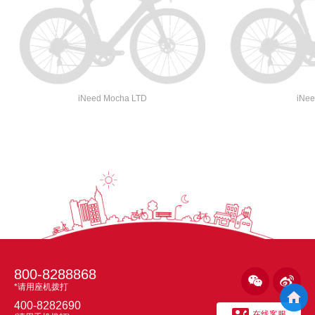
iNeed Mocha LTD
iNee
800-8288868


*请用座机拨打

400-8282690

在线客服