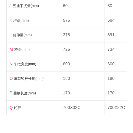
J
60
60
五通下沉量(mm)
K
575
584
堆高(mm)
L
378
391
前伸量(mm)
M
725
734
跨高(mm)
N
600
600
车把宽度(mm)
O
180
180
车首竖杆长度(mm)
P
170
170
曲柄长度(mm)
Q
700X32C
700X32C
轮径