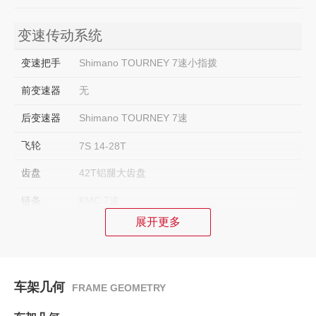
变速传动系统
变速把手
Shimano TOURNEY 7速小指拨
前变速器
无
后变速器
Shimano TOURNEY 7速
飞轮
7S 14-28T
齿盘
42T铝腿大齿盘
链条
KMC 7速
展开更多
中轴
一体式中轴 旋入式
刹车系统
车架几何
FRAME GEOMETRY
刹车
铝合金V刹