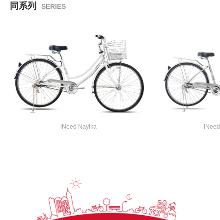
同系列
SERIES
iNeed Nayika
iNeed