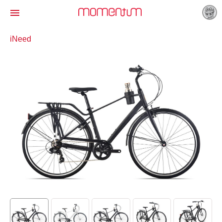

iNeed