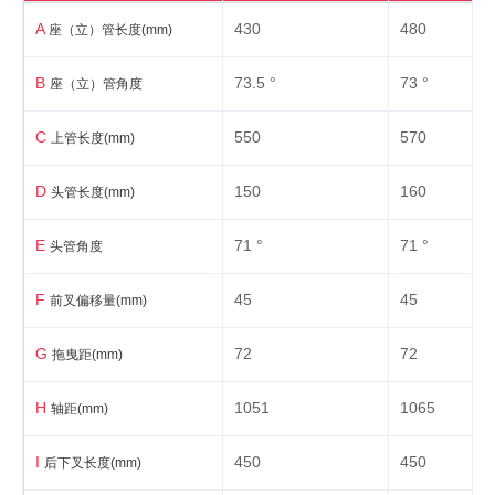
A
430
480
轮胎
700X32C AV 美式气嘴
座（立）管长度(mm)
B
73.5 °
73 °
座（立）管角度
其他
C
550
570
标配泥除、铝合金货架、铝合金停车架、杯架
上管长度(mm)
其他
（可置物）、不锈钢水杯
D
150
160
头管长度(mm)
E
71 °
71 °
头管角度
F
45
45
前叉偏移量(mm)
G
72
72
拖曳距(mm)
H
1051
1065
轴距(mm)
I
450
450
后下叉长度(mm)