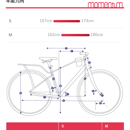
车架几何
刹车把手
铝塑刹把
组件
157cm
174cm
S
座垫
城市车舒适座垫
162cm
180cm
M
座杆
铝合金30.9mm
铝合金,中心直径25.4mm，长度600mm 抬升
把横
25mm
铝合金,中心直径25.4mm 长度180mm 前伸
把立
80mm/100mm
轮组
轮圈
铝合金轮圈28H
花鼓
铝合金花鼓
辐条
S
M
14G HTSS