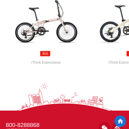
座垫
舒适折叠车座垫
座杆
铝合金 ∮30.9
把横
铝合金 ∮25.4
把立
铝合金右折两段式折叠竖杆
轮组
新品
iThink Expressway
iThink Expre
轮圈
铝合金碟刹圈
花鼓
铝合金培林花鼓
辐条
14G HTSS
轮胎
20X1.75 A/V
其他

800-8288868


其他
标配停车架，预留泥除安装孔位